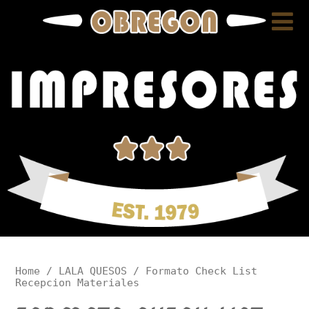
Home
/
LALA QUESOS
/ Formato Check List
Recepcion Materiales