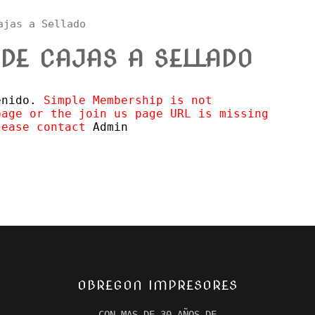
ajas a Sellado
DE CAJAS A SELLADO
tenido.
Simple Membership is not
page or the join us page URL is missing
lease contact
Admin
OBREGON IMPRESORES
CON MAS DE 30 AÑOS DE