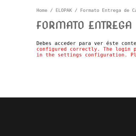
Home
/
ELOPAK
/ Formato Entrega de C
FORMATO ENTREGA 
Debes acceder para ver éste con
configured correctly. The login 
in the settings configuration. P