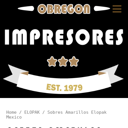
Home
/
ELOPAK
/ Sobres Amarillos Elopak
Mexico