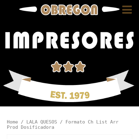
Home
/
LALA QUESOS
/ Formato Ch List Arr
Prod Dosificadora