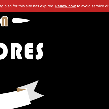
ng plan for this site has expired.
Renew now
to avoid service di