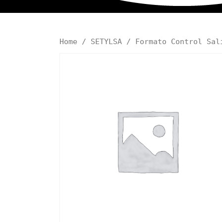
Home
/
SETYLSA
/ Formato Control Sal