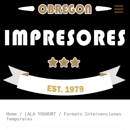
Home
/
LALA YOGHURT
/ Formato Intervenciones
Temporales