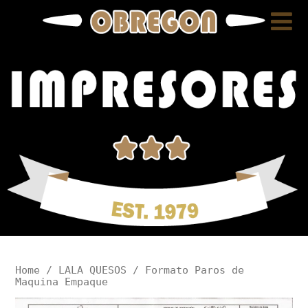
Home
/
LALA QUESOS
/ Formato Paros de
Maquina Empaque