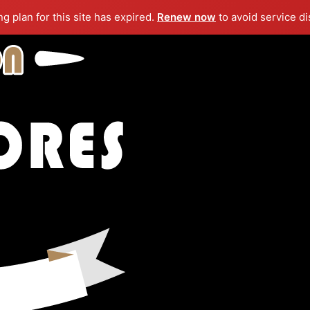
ng plan for this site has expired.
Renew now
to avoid service di