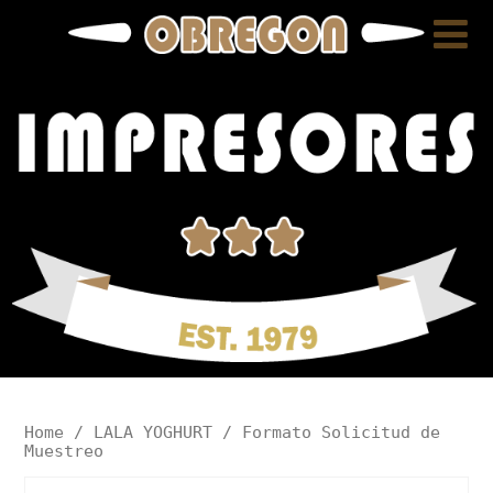
Home
/
LALA YOGHURT
/ Formato Solicitud de
Muestreo