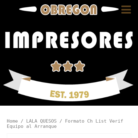
Home
/
LALA QUESOS
/ Formato Ch List Verif
Equipo al Arranque