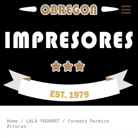
Home
/
LALA YOGHURT
/ Formato Permiso
Alturas